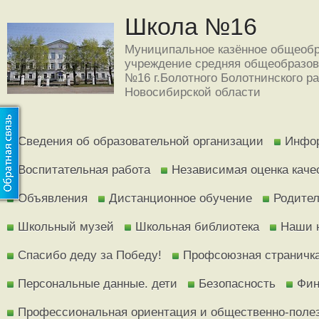
Школа №16
Муниципальное казённое общеобр
учреждение средняя общеобразов
№16 г.Болотного Болотнинского р
Новосибирской области
Сведения об образовательной организации
Инфор
Воспитательная работа
Независимая оценка каче
Объявления
Дистанционное обучение
Родите
Школьный музей
Школьная библиотека
Наши 
Спасибо деду за Победу!
Профсоюзная страничк
Персональные данные. дети
Безопасность
Фин
Профессиональная ориентация и общественно-поле